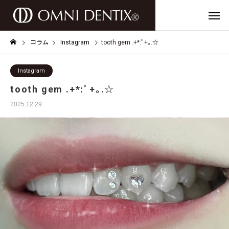
コラム
Instagram
tooth gem .+*:ﾟ+｡.☆
Instagram
tooth gem .+*:ﾟ+｡.☆
2025.12.29