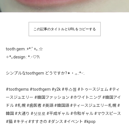
この記事のタイトルとURLをコピーする
tooth gem .+*:ﾟ+｡.☆
✧*｡design : *.･🤍𐙚
シンプルなtoothgem どうですか?✦‧.｡.:*･:.
#toothgems #toothgem #y2k #투스젬 #トゥースジェム #ティ
ースジュエリー #韓国ファッション #ホワイトニング #韓国アイ
ドル #札幌 #歯医者 #英語 #韓国語 #ティースジュエリー札幌 #
韓国 #大通り #삿포로 #平成ギャル #令和ギャル #マウスピース
#猫 #キティ#すすきの #ダンス #イベント #kpop