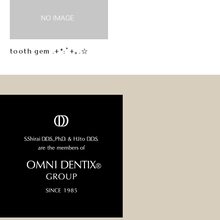
tooth gem .+*:ﾟ+｡.☆