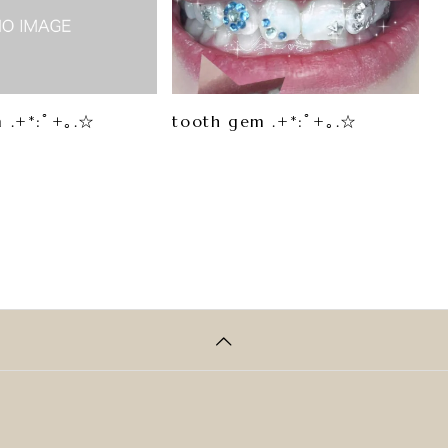
 .+*:ﾟ+｡.☆
tooth gem .+*:ﾟ+｡.☆