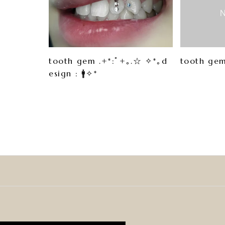
tooth gem .+*:ﾟ+｡.☆ ✧*｡d
tooth gem
esign : 🚹✧︎*