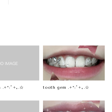
 .+*:ﾟ+｡.☆
tooth gem .+*:ﾟ+｡.☆