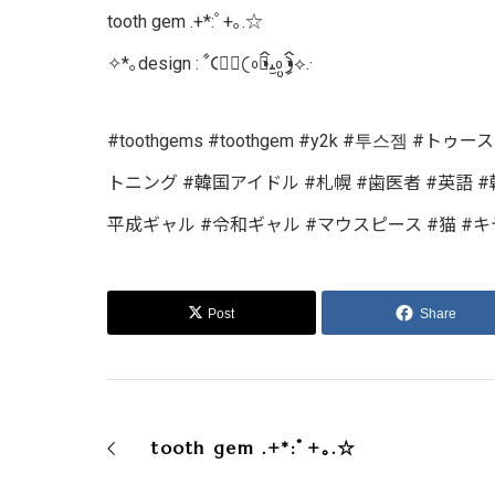
tooth gem .+*:ﾟ+｡.☆
✧*｡design : ‎ꧦ𐅁𐀸𐋠𛰙᭜𖫴𖫰𖫱𖫳𖫲𖫲𖫳𖫴𖫰𖫱꛰ﯩᩝ︪᭜𖫴𖫰𖫱𖫳𖫲𖫲𖫳𖫴𖫰𖫱꛰ީᩝ𛰚⟡.·
#toothgems #toothgem #y2k #투스젬
トニング #韓国アイドル #札幌 #歯医者 #英語 
平成ギャル #令和ギャル #マウスピース #猫 #キテ
Post
Share
tooth gem .+*:ﾟ+｡.☆