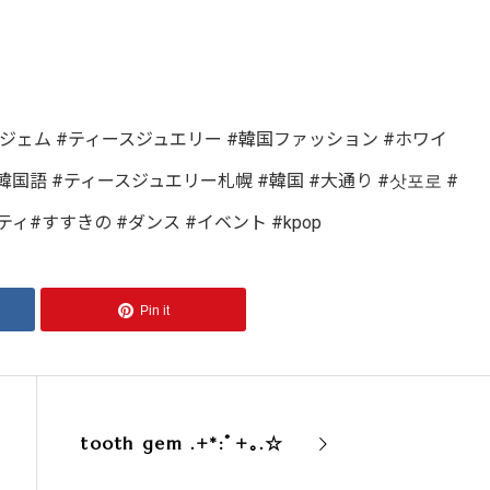
 #トゥースジェム #ティースジュエリー #韓国ファッション #ホワイ
#韓国語 #ティースジュエリー札幌 #韓国 #大通り #삿포로 #
ィ#すすきの #ダンス #イベント #kpop
Pin it
tooth gem .+*:ﾟ+｡.☆