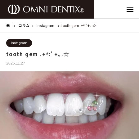
コラム
Instagram
tooth gem .+*:ﾟ+｡.☆
Instagram
tooth gem .+*:ﾟ+｡.☆
2025.11.27