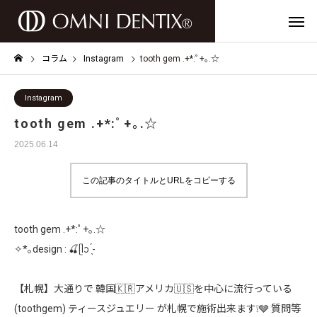
コラム
Instagram
tooth gem .+*:ﾟ+｡.☆
Instagram
tooth gem .+*:ﾟ+｡.☆
2025.06.14
この記事のタイトルとURLをコピーする
tooth gem .+*:ﾟ+｡.☆
✧*｡design : 🍒ᥫᩣ ̖́-
【札幌】大通りで 韓国🇰🇷アメリカ🇺🇸を中心に流行っている
(toothgem) ティースジュエリー が札幌で施術出来ます❕🩶 質問等