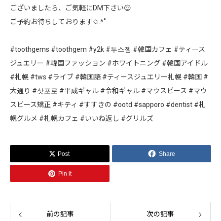
ございましたら、ご気軽にDM下さい😌
ご予約お待ちしております✩.*˚
#toothgems #toothgem #y2k #투스젬 #韓国カフェ #ティース
ジュエリー #韓国ファッション #ホワイトニング #韓国アイドル
#札幌 #tws #ライブ #韓国語 #ティースジュエリー札幌 #韓国 #
大通り #삿포로 #平成ギャル #令和ギャル #マウスピース #マウ
スピース矯正 #キティ #すすきの #ootd #sapporo #dentist #札
幌グルメ #札幌カフェ #いいね返し #グリルズ
Post
Share
Pin it
前の記事
次の記事