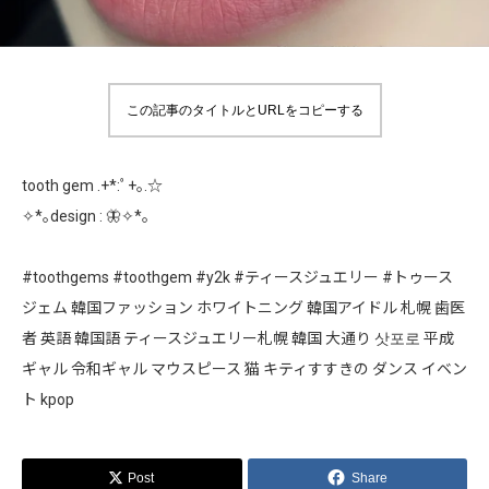
この記事のタイトルとURLをコピーする
tooth gem .+*:ﾟ+｡.☆
✧*｡design : 🦋✧︎*。
#toothgems #toothgem #y2k #ティースジュエリー #トゥース
ジェム 韓国ファッション ホワイトニング 韓国アイドル 札幌 歯医
者 英語 韓国語 ティースジュエリー札幌 韓国 大通り 삿포로 平成
ギャル 令和ギャル マウスピース 猫 キティすすきの ダンス イベン
ト kpop
Post
Share