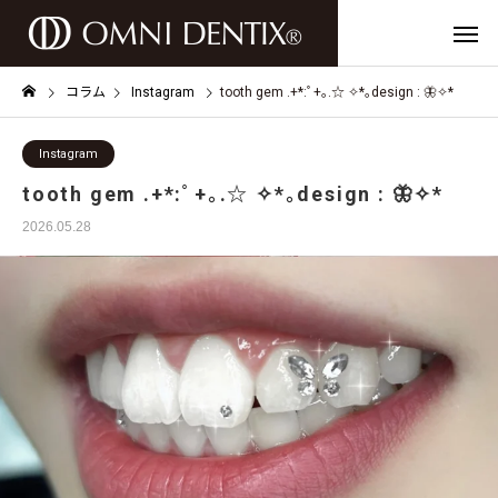
コラム
Instagram
tooth gem .+*:ﾟ+｡.☆ ✧*｡design : 🦋✧︎*
Instagram
tooth gem .+*:ﾟ+｡.☆ ✧*｡design : 🦋✧︎*
2026.05.28