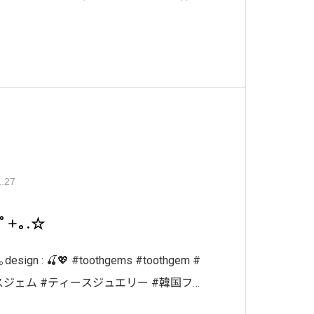
ィースジュ
1.27
:ﾟ+｡.☆
*｡design : 🍒💖 #toothgems #toothgem #
ジェム #ティースジュエリー #韓国フ