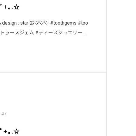
:ﾟ+｡.☆
｡design : star 🦋🤍🤍🤍 #toothgems #too
스젬 #トゥースジェム #ティースジュエリー #
#ティースジュ
1.27
:ﾟ+｡.☆