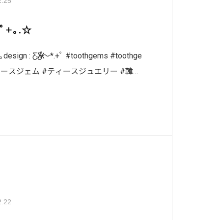
2.25
:ﾟ+｡.☆
｡design : Ƹ̴ӁƷ～*.+ﾟ #toothgems #toothge
トゥースジェム #ティースジュエリー #韓国
ィースジュ
2.22