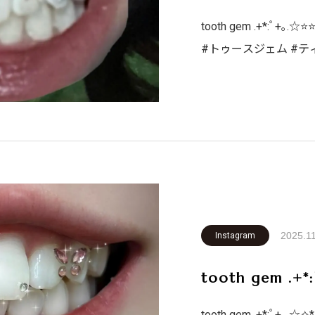
tooth gem .+*:ﾟ+｡.☆⁡
#トゥースジェム #ティースジュエ
ホワイトニング #韓国アイドル #札幌 #歯医者 #英語 #韓国語
2025.1
Instagram
tooth gem .+*
tooth gem .+*:ﾟ+｡.☆✧*