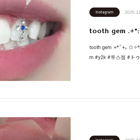
2025.1
Instagram
tooth gem .+*
tooth gem .+*:ﾟ+｡.☆✧*
m #y2k #투스젬 #
ファッション #ホワイトニング #韓国アイドル #札幌 #歯医者
#英語 #韓国語 #テ