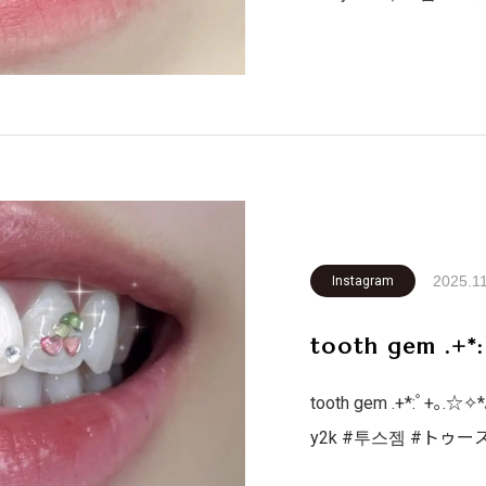
ファッション #ホワイトニング #韓国アイドル #札幌 #歯医者
#英語 #韓国語 #テ
2025.1
Instagram
tooth gem .+*
tooth gem .+*:ﾟ+｡.☆✧
y2k #투스젬 #トゥース
ァッション #ホワイトニング #韓国アイドル #札幌 #歯医者 #