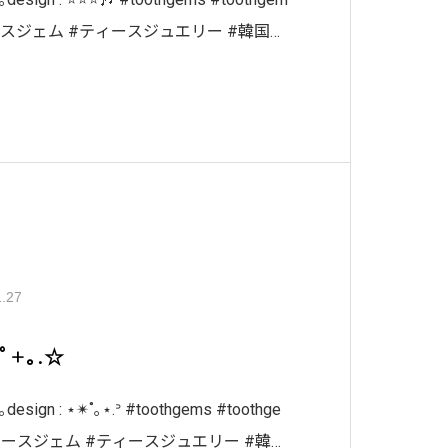
スジェム #ティースジュエリー #韓国フ
ースジュエリ
1.27
:ﾟ+｡.☆
｡design : ‎⋆✴︎˚｡⋆.ᐣ #toothgems #toothge
トゥースジェム #ティースジュエリー #韓国