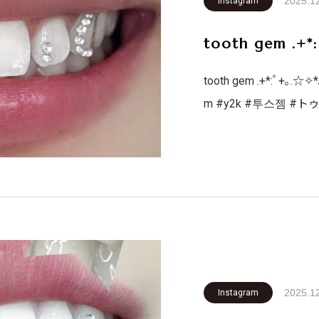
2025.1
Instagram
tooth gem .+*
tooth gem .+*:ﾟ+｡.☆✧*
m #y2k #투스젬 #
ファッション #ホワイトニング #韓国アイドル #札幌 #歯医者
#英語 #韓国語 #テ
2025.1
Instagram