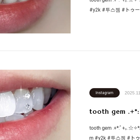
#y2k #투스젬 #トゥー
ァッション #ホワイトニング #韓国アイドル #札幌 #歯医者 #
英語 #韓国語 #ティ
2025.1
Instagram
tooth gem .+*
tooth gem .+*:ﾟ+｡.☆✧*
m #y2k #투스젬 #