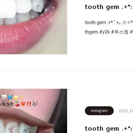
tooth gem .+*
tooth gem .+*:ﾟ+｡.☆✧*
thgem #y2k #투
韓国ファッション #ホワイトニング #韓国アイドル #札幌 #歯
医者 #英語 #韓国語 
2025.1
Instagram
tooth gem .+*