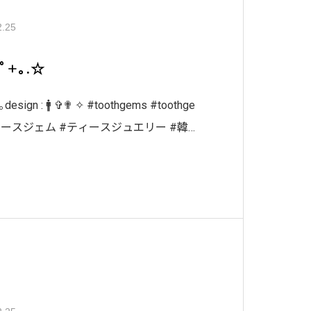
2.25
:ﾟ+｡.☆
｡design : 🚹 ✞✟ ✧︎ #toothgems #toothge
トゥースジェム #ティースジュエリー #韓国
ィースジュエリ