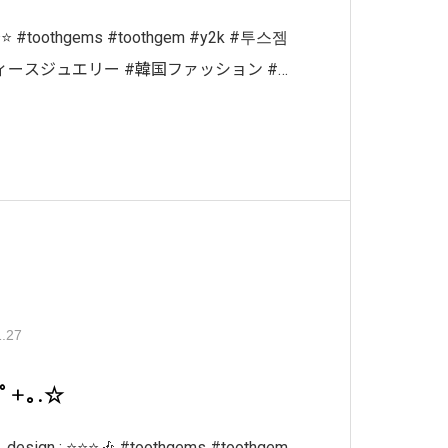
⭐️⭐️⭐️ #toothgems #toothgem #y2k #투스젬
リー #韓国ファッション #
#ティースジュエリー札幌 #韓国 #
1.27
:ﾟ+｡.☆
｡design : ⭐️⭐️⭐️🎶 #toothgems #toothgem